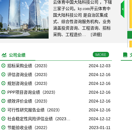
云体育中国大陆科技公司 ，下辖
三家子公司。ky.com开云体育中
国大陆科技公司 是自治区集成
式、综合性咨询服务机构，业务
涵盖投资咨询、工程咨询、招标
采购、工程造价…
[详细]
公司业绩
招标采购业绩（2023）
2024-12-03
评估咨询业绩（2023）
2024-12-16
规划咨询业绩（2023）
2024-12-16
PPP项目咨询业绩（2023）
2024-12-16
绩效评价业绩（2023）
2024-12-16
可行性研究报告业绩（2023）
2024-12-16
社会稳定性风险评估业绩（2023…
2024-12-12
节能验收业绩（2022）
2023-01-11