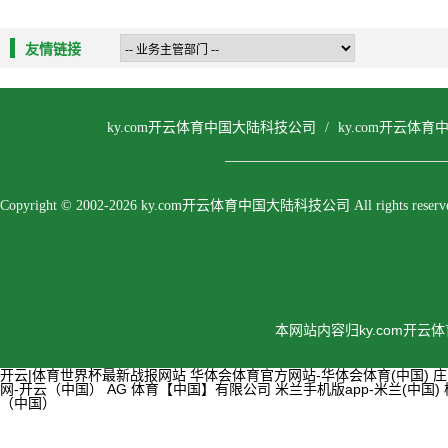
友情链接
ky.com开云体育中国大陆科技公司
/
ky.com开云体
Copyright © 2002-2026 ky.com开云体育中国大陆科技公司 All rights reserve
本网站内容归ky.com开
开云|体育世界杯最新战报网站
华体会体育官方网站-华体会体育(中国)
庄
网-开云（中国）
AG 体育【中国】有限公司
米兰手机版app-米兰(中国)
（中国）