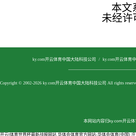
本文
未经许
ky.com开云体育中国大陆科技公司
/
ky.com开云体
Copyright © 2002-2026 ky.com开云体育中国大陆科技公司 All rights reserve
本网站内容归ky.com开
开云|体育世界杯最新战报网站
华体会体育官方网站-华体会体育(中国)
庄