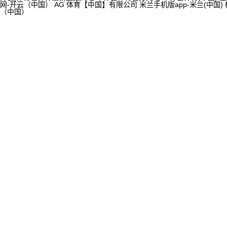
网-开云（中国）
AG 体育【中国】有限公司
米兰手机版app-米兰(中国)
（中国）