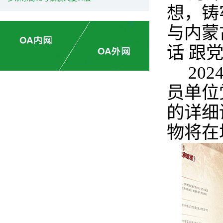
想，铸
与内蒙
话 跟
20
员单位
的详细
物将在