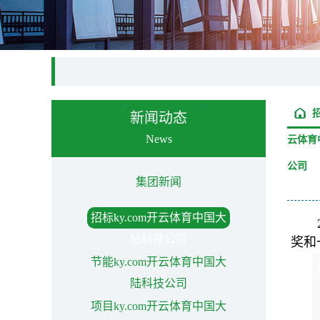
招
新闻动态
News
云体育
公司
集团新闻
招标ky.com开云体育中国大
陆科技公司
奖和
节能ky.com开云体育中国大
陆科技公司
项目ky.com开云体育中国大