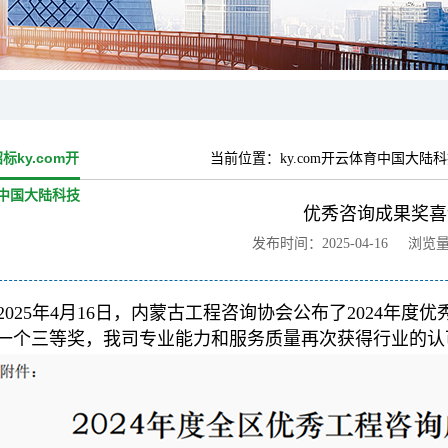
标ky.com开
当前位置：
ky.com开云体育中国大陆
中国大陆科技
优秀咨询成果奖喜
发布时间：2025-04-16 浏览
2025年4月16日，内蒙古工程咨询协会公布了2024年
一个三等奖，我司专业能力和服务质量再次获得行业的认