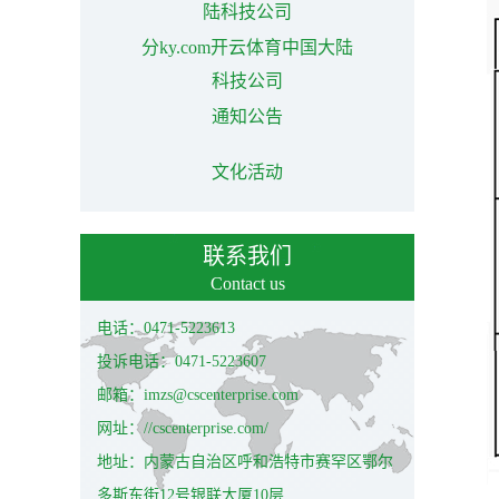
陆科技公司
分ky.com开云体育中国大陆
科技公司
通知公告
文化活动
联系我们
Contact us
电话：0471-5223613
投诉电话：0471-5223607
邮箱：imzs@cscenterprise.com
网址：//cscenterprise.com/
地址：内蒙古自治区呼和浩特市赛罕区鄂尔
多斯东街12号银联大厦10层