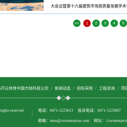
大会议暨第十六届建筑市场高质量发展学术
<<
1
2
3
4
5
com开云体育中国大陆科技公司
/
新闻动态
/
招标采购
/
工程咨询
/
项
ts reserved.
电话：0471-5223613 投诉电话：0471-5223607
邮箱：imzs@cscenterprise.com 网址：//cscenterpris