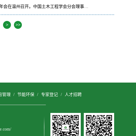
年会在温州召开。中国土木工程学会分会理事…
>
>>
目管理
/
节能环保
/
专家登记
/
人才招聘
e.com/